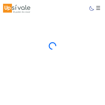
☰
Cargando...