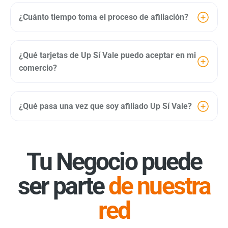
Tener una terminal bancaria activa
¿Cuánto tiempo toma el proceso de afiliación?
Carátula de tu estado de cuenta CLABE
Constancia de situación fiscal (con RFC vigente)
Identificación oficial del representante legal (INE
¿Qué tarjetas de Up Sí Vale puedo aceptar en mi
o pasaporte)
comercio?
Acta constitutiva (solo si eres persona moral)
Comprobante de domicilio (no mayor a 3
meses)
¿Qué pasa una vez que soy afiliado Up Sí Vale?
Datos de contacto para facturación electrónica
Para Personas Físicas:
Constancia de Situación fiscalIdentificación
Tu Negocio puede
Comprobante de Domicilio
Estado de Cuenta Bancario
ser parte
de nuestra
red